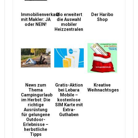
Immobilienverkauf
Qio erweitert
Der Haribo
mit Makler: JA
die Auswahl
Shop
oder NEIN!
mobiler
Heizzentralen
News zum
Gratis-Aktion
Kreative
Thema
bei Lebara
Weihnachtsgeschenke
Campingurlaub
Mobile –
im Herbst: Die
kostenlose
richtige
SIM Karte mit
Ausrüstung
Extra-
für gelungene
Guthaben
Outdoor-
Erlebnisse –
herbstliche
Tipps