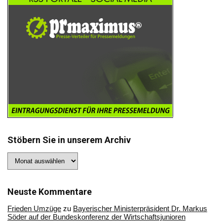
Stöbern Sie in unserem Archiv
Stöbern
Sie
in
unserem
Archiv
Neuste Kommentare
Frieden Umzüge
zu
Bayerischer Ministerpräsident Dr. Markus
Söder auf der Bundeskonferenz der Wirtschaftsjunioren