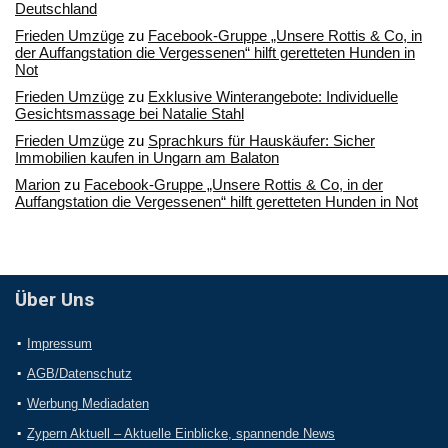
Deutschland
Frieden Umzüge
zu
Facebook-Gruppe „Unsere Rottis & Co, in
der Auffangstation die Vergessenen“ hilft geretteten Hunden in
Not
Frieden Umzüge
zu
Exklusive Winterangebote: Individuelle
Gesichtsmassage bei Natalie Stahl
Frieden Umzüge
zu
Sprachkurs für Hauskäufer: Sicher
Immobilien kaufen in Ungarn am Balaton
Marion
zu
Facebook-Gruppe „Unsere Rottis & Co, in der
Auffangstation die Vergessenen“ hilft geretteten Hunden in Not
Über Uns
Impressum
AGB/Datenschutz
Werbung Mediadaten
Zypern Aktuell – Aktuelle Einblicke, spannende News