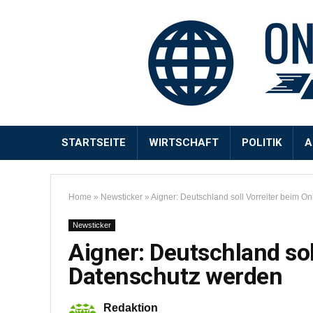
STARTSEITE
WIRTSCHAFT
POLITIK
A
Home
»
Newsticker
»
Aigner: Deutschland soll Vorreiter beim O
Newsticker
Aigner: Deutschland sol
Datenschutz werden
Redaktion