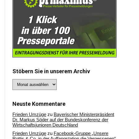
Stöbern Sie in unserem Archiv
Stöbern
Sie
in
unserem
Archiv
Neuste Kommentare
Frieden Umzüge
zu
Bayerischer Ministerpräsident
Dr. Markus Söder auf der Bundeskonferenz der
Wirtschaftsjunioren Deutschland
Frieden Umzüge
zu
Facebook-Gruppe „Unsere
Rottis & Co, in der Auffangstation die Vergessenen“