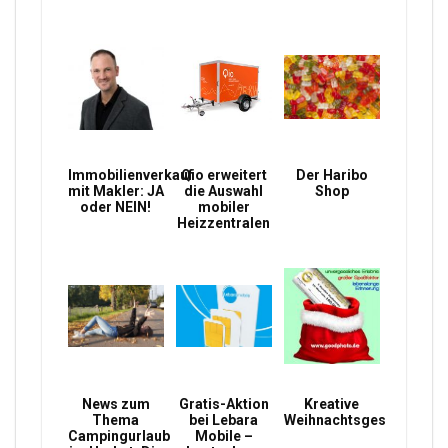
Immobilienverkauf
Qio erweitert
Der Haribo
mit Makler: JA
die Auswahl
Shop
oder NEIN!
mobiler
Heizzentralen
News zum
Gratis-Aktion
Kreative
Thema
bei Lebara
Weihnachtsgeschenke
Campingurlaub
Mobile –