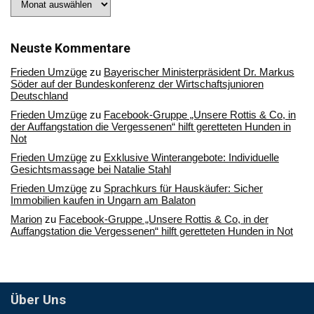
Sie
in
unserem
Archiv
Neuste Kommentare
Frieden Umzüge
zu
Bayerischer Ministerpräsident Dr. Markus
Söder auf der Bundeskonferenz der Wirtschaftsjunioren
Deutschland
Frieden Umzüge
zu
Facebook-Gruppe „Unsere Rottis & Co, in
der Auffangstation die Vergessenen“ hilft geretteten Hunden in
Not
Frieden Umzüge
zu
Exklusive Winterangebote: Individuelle
Gesichtsmassage bei Natalie Stahl
Frieden Umzüge
zu
Sprachkurs für Hauskäufer: Sicher
Immobilien kaufen in Ungarn am Balaton
Marion
zu
Facebook-Gruppe „Unsere Rottis & Co, in der
Auffangstation die Vergessenen“ hilft geretteten Hunden in Not
Über Uns