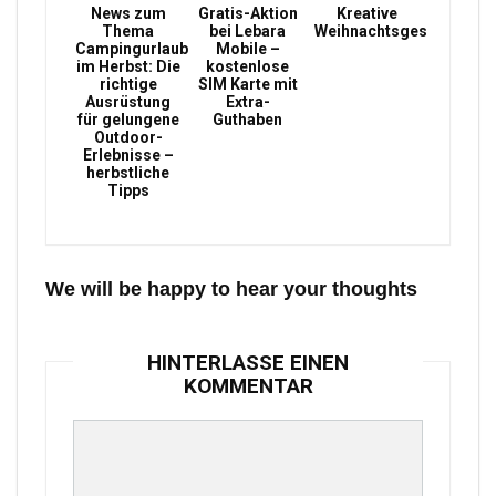
News zum
Gratis-Aktion
Kreative
Thema
bei Lebara
Weihnachtsgeschenke
Campingurlaub
Mobile –
im Herbst: Die
kostenlose
richtige
SIM Karte mit
Ausrüstung
Extra-
für gelungene
Guthaben
Outdoor-
Erlebnisse –
herbstliche
Tipps
We will be happy to hear your thoughts
HINTERLASSE EINEN
KOMMENTAR