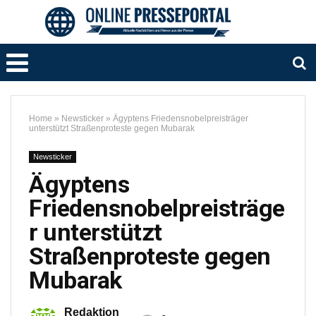
Home
»
Newsticker
»
Ägyptens Friedensnobelpreisträger
unterstützt Straßenproteste gegen Mubarak
Newsticker
Ägyptens
Friedensnobelpreisträge
r unterstützt
Straßenproteste gegen
Mubarak
Redaktion