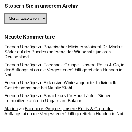
Stöbern Sie in unserem Archiv
Stöbern
Sie
in
unserem
Archiv
Neuste Kommentare
Frieden Umzüge
zu
Bayerischer Ministerpräsident Dr. Markus
Söder auf der Bundeskonferenz der Wirtschaftsjunioren
Deutschland
Frieden Umzüge
zu
Facebook-Gruppe „Unsere Rottis & Co, in
der Auffangstation die Vergessenen“ hilft geretteten Hunden in
Not
Frieden Umzüge
zu
Exklusive Winterangebote: Individuelle
Gesichtsmassage bei Natalie Stahl
Frieden Umzüge
zu
Sprachkurs für Hauskäufer: Sicher
Immobilien kaufen in Ungarn am Balaton
Marion
zu
Facebook-Gruppe „Unsere Rottis & Co, in der
Auffangstation die Vergessenen“ hilft geretteten Hunden in Not