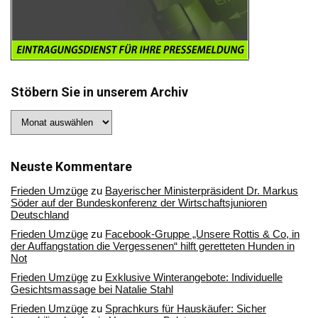
Stöbern Sie in unserem Archiv
Stöbern
Sie
in
unserem
Archiv
Neuste Kommentare
Frieden Umzüge
zu
Bayerischer Ministerpräsident Dr. Markus
Söder auf der Bundeskonferenz der Wirtschaftsjunioren
Deutschland
Frieden Umzüge
zu
Facebook-Gruppe „Unsere Rottis & Co, in
der Auffangstation die Vergessenen“ hilft geretteten Hunden in
Not
Frieden Umzüge
zu
Exklusive Winterangebote: Individuelle
Gesichtsmassage bei Natalie Stahl
Frieden Umzüge
zu
Sprachkurs für Hauskäufer: Sicher