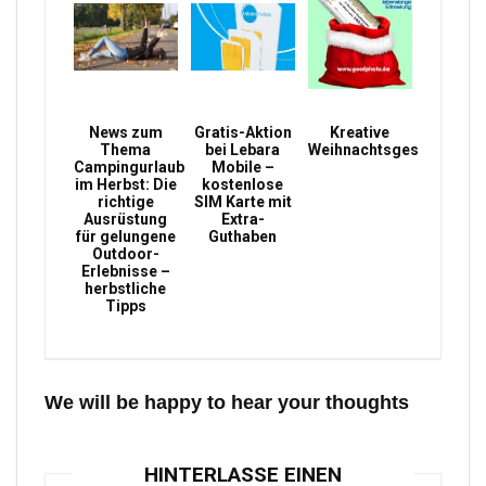
News zum
Gratis-Aktion
Kreative
Thema
bei Lebara
Weihnachtsgeschenke
Campingurlaub
Mobile –
im Herbst: Die
kostenlose
richtige
SIM Karte mit
Ausrüstung
Extra-
für gelungene
Guthaben
Outdoor-
Erlebnisse –
herbstliche
Tipps
We will be happy to hear your thoughts
HINTERLASSE EINEN