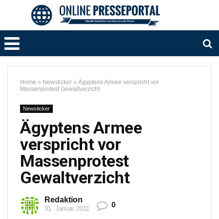
Home
»
Newsticker
»
Ägyptens Armee verspricht vor
Massenprotest Gewaltverzicht
Newsticker
Ägyptens Armee
verspricht vor
Massenprotest
Gewaltverzicht
Redaktion
0
31. Januar 2011