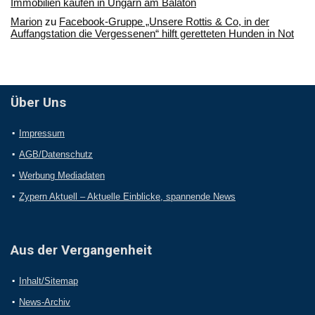
Immobilien kaufen in Ungarn am Balaton
Marion
zu
Facebook-Gruppe „Unsere Rottis & Co, in der
Auffangstation die Vergessenen“ hilft geretteten Hunden in Not
Über Uns
Impressum
AGB/Datenschutz
Werbung Mediadaten
Zypern Aktuell – Aktuelle Einblicke, spannende News
Aus der Vergangenheit
Inhalt/Sitemap
News-Archiv