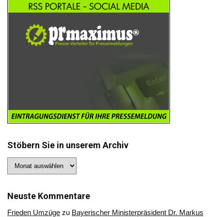
Stöbern Sie in unserem Archiv
Stöbern
Sie
in
unserem
Archiv
Neuste Kommentare
Frieden Umzüge
zu
Bayerischer Ministerpräsident Dr. Markus