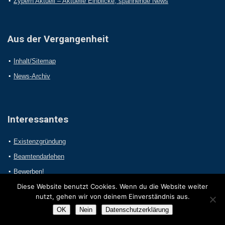
Zypern Aktuell – Aktuelle Einblicke, spannende News
Aus der Vergangenheit
Inhalt/Sitemap
News-Archiv
Interessantes
Existenzgründung
Beamtendarlehen
Bewerben!
Diese Website benutzt Cookies. Wenn du die Website weiter
nutzt, gehen wir von deinem Einverständnis aus.
OK
Nein
Datenschutzerklärung
2017 Online-Presseportal.com. Alle Rechte vorbehalten.