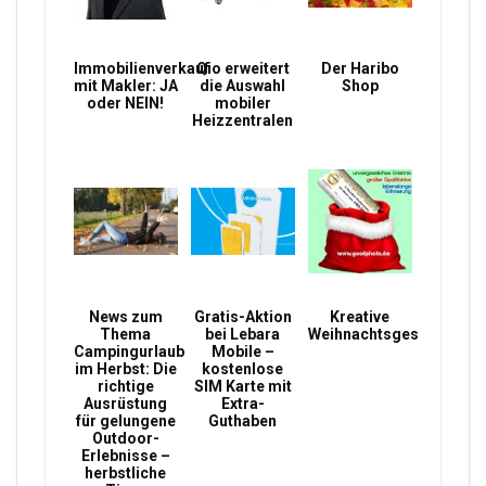
Immobilienverkauf
Qio erweitert
Der Haribo
mit Makler: JA
die Auswahl
Shop
oder NEIN!
mobiler
Heizzentralen
News zum
Gratis-Aktion
Kreative
Thema
bei Lebara
Weihnachtsgeschenke
Campingurlaub
Mobile –
im Herbst: Die
kostenlose
richtige
SIM Karte mit
Ausrüstung
Extra-
für gelungene
Guthaben
Outdoor-
Erlebnisse –
herbstliche