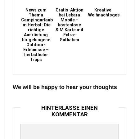
News zum
Gratis-Aktion
Kreative
Thema
bei Lebara
Weihnachtsgeschenke
Campingurlaub
Mobile –
im Herbst: Die
kostenlose
richtige
SIM Karte mit
Ausrüstung
Extra-
für gelungene
Guthaben
Outdoor-
Erlebnisse –
herbstliche
Tipps
We will be happy to hear your thoughts
HINTERLASSE EINEN
KOMMENTAR