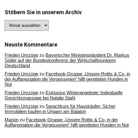
Stöbern Sie in unserem Archiv
Stöbern
Sie
in
unserem
Archiv
Neuste Kommentare
Frieden Umzüge
zu
Bayerischer Ministerpräsident Dr. Markus
Söder auf der Bundeskonferenz der Wirtschaftsjunioren
Deutschland
Frieden Umzüge
zu
Facebook-Gruppe „Unsere Rottis & Co, in
der Auffangstation die Vergessenen“ hilft geretteten Hunden in
Not
Frieden Umzüge
zu
Exklusive Winterangebote: Individuelle
Gesichtsmassage bei Natalie Stahl
Frieden Umzüge
zu
Sprachkurs für Hauskäufer: Sicher
Immobilien kaufen in Ungarn am Balaton
Marion
zu
Facebook-Gruppe „Unsere Rottis & Co, in der
Auffangstation die Vergessenen“ hilft geretteten Hunden in Not