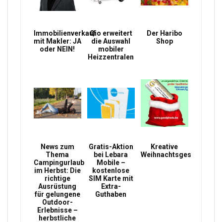
Immobilienverkauf
Qio erweitert
Der Haribo
mit Makler: JA
die Auswahl
Shop
oder NEIN!
mobiler
Heizzentralen
News zum
Gratis-Aktion
Kreative
Thema
bei Lebara
Weihnachtsgeschenke
Campingurlaub
Mobile –
im Herbst: Die
kostenlose
richtige
SIM Karte mit
Ausrüstung
Extra-
für gelungene
Guthaben
Outdoor-
Erlebnisse –
herbstliche