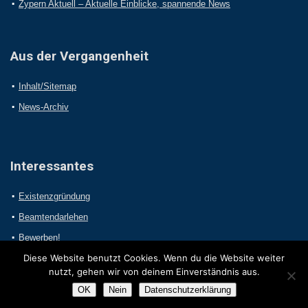
Zypern Aktuell – Aktuelle Einblicke, spannende News
Aus der Vergangenheit
Inhalt/Sitemap
News-Archiv
Interessantes
Existenzgründung
Beamtendarlehen
Bewerben!
Diese Website benutzt Cookies. Wenn du die Website weiter
nutzt, gehen wir von deinem Einverständnis aus.
OK
Nein
Datenschutzerklärung
2017 Online-Presseportal.com. Alle Rechte vorbehalten.