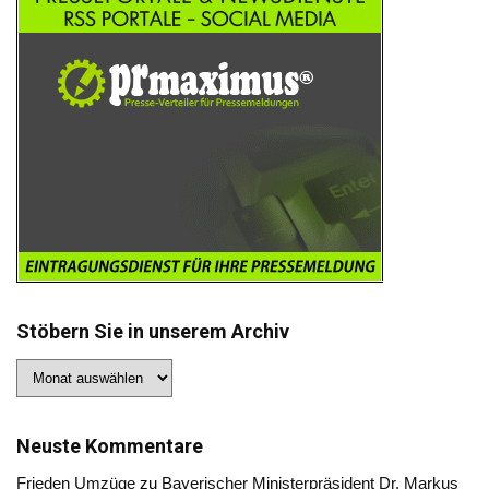
Stöbern Sie in unserem Archiv
Stöbern
Sie
in
unserem
Archiv
Neuste Kommentare
Frieden Umzüge
zu
Bayerischer Ministerpräsident Dr. Markus