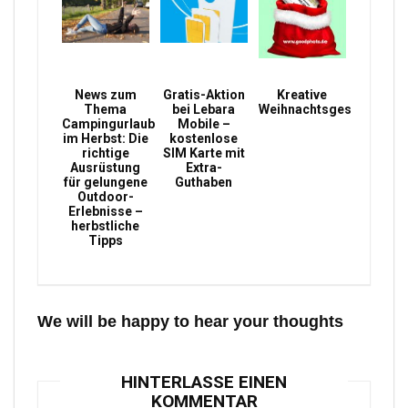
News zum
Gratis-Aktion
Kreative
Thema
bei Lebara
Weihnachtsgeschenke
Campingurlaub
Mobile –
im Herbst: Die
kostenlose
richtige
SIM Karte mit
Ausrüstung
Extra-
für gelungene
Guthaben
Outdoor-
Erlebnisse –
herbstliche
Tipps
We will be happy to hear your thoughts
HINTERLASSE EINEN
KOMMENTAR