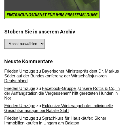
Stöbern Sie in unserem Archiv
Stöbern
Sie
in
unserem
Archiv
Neuste Kommentare
Frieden Umzüge
zu
Bayerischer Ministerpräsident Dr. Markus
Söder auf der Bundeskonferenz der Wirtschaftsjunioren
Deutschland
Frieden Umzüge
zu
Facebook-Gruppe „Unsere Rottis & Co, in
der Auffangstation die Vergessenen“ hilft geretteten Hunden in
Not
Frieden Umzüge
zu
Exklusive Winterangebote: Individuelle
Gesichtsmassage bei Natalie Stahl
Frieden Umzüge
zu
Sprachkurs für Hauskäufer: Sicher
Immobilien kaufen in Ungarn am Balaton