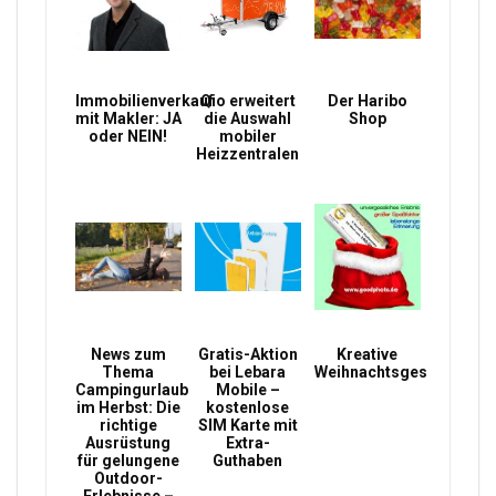
Immobilienverkauf
Qio erweitert
Der Haribo
mit Makler: JA
die Auswahl
Shop
oder NEIN!
mobiler
Heizzentralen
News zum
Gratis-Aktion
Kreative
Thema
bei Lebara
Weihnachtsgeschenke
Campingurlaub
Mobile –
im Herbst: Die
kostenlose
richtige
SIM Karte mit
Ausrüstung
Extra-
für gelungene
Guthaben
Outdoor-