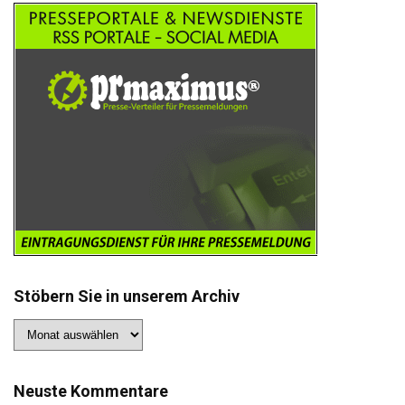
Stöbern Sie in unserem Archiv
Stöbern
Sie
in
unserem
Archiv
Neuste Kommentare