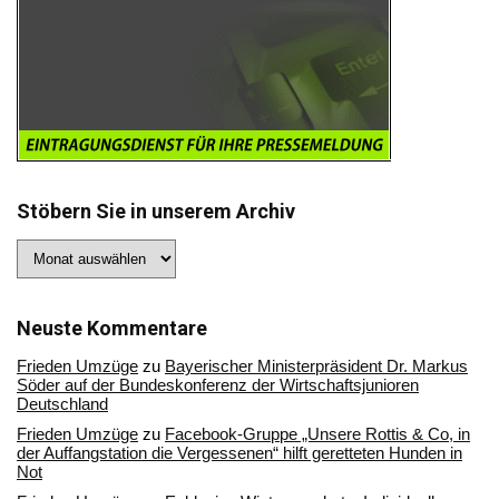
Stöbern Sie in unserem Archiv
Stöbern
Sie
in
unserem
Archiv
Neuste Kommentare
Frieden Umzüge
zu
Bayerischer Ministerpräsident Dr. Markus
Söder auf der Bundeskonferenz der Wirtschaftsjunioren
Deutschland
Frieden Umzüge
zu
Facebook-Gruppe „Unsere Rottis & Co, in
der Auffangstation die Vergessenen“ hilft geretteten Hunden in
Not