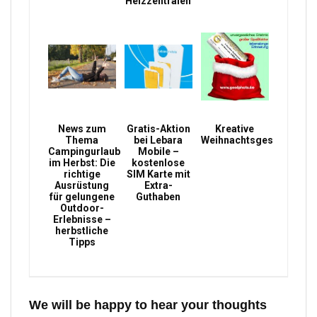
Heizzentralen
News zum
Gratis-Aktion
Kreative
Thema
bei Lebara
Weihnachtsgeschenke
Campingurlaub
Mobile –
im Herbst: Die
kostenlose
richtige
SIM Karte mit
Ausrüstung
Extra-
für gelungene
Guthaben
Outdoor-
Erlebnisse –
herbstliche
Tipps
We will be happy to hear your thoughts