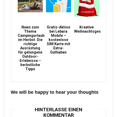
News zum
Gratis-Aktion
Kreative
Thema
bei Lebara
Weihnachtsgeschenke
Campingurlaub
Mobile –
im Herbst: Die
kostenlose
richtige
SIM Karte mit
Ausrüstung
Extra-
für gelungene
Guthaben
Outdoor-
Erlebnisse –
herbstliche
Tipps
We will be happy to hear your thoughts
HINTERLASSE EINEN
KOMMENTAR