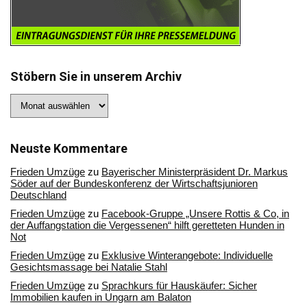
Stöbern Sie in unserem Archiv
Stöbern
Sie
in
unserem
Archiv
Neuste Kommentare
Frieden Umzüge
zu
Bayerischer Ministerpräsident Dr. Markus
Söder auf der Bundeskonferenz der Wirtschaftsjunioren
Deutschland
Frieden Umzüge
zu
Facebook-Gruppe „Unsere Rottis & Co, in
der Auffangstation die Vergessenen“ hilft geretteten Hunden in
Not
Frieden Umzüge
zu
Exklusive Winterangebote: Individuelle
Gesichtsmassage bei Natalie Stahl
Frieden Umzüge
zu
Sprachkurs für Hauskäufer: Sicher
Immobilien kaufen in Ungarn am Balaton