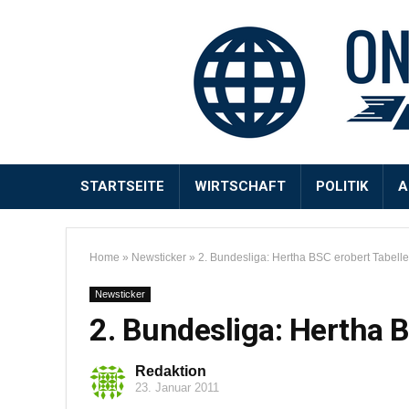
STARTSEITE
WIRTSCHAFT
POLITIK
A
Home
»
Newsticker
»
2. Bundesliga: Hertha BSC erobert Tabelle
Newsticker
2. Bundesliga: Hertha 
Redaktion
23. Januar 2011