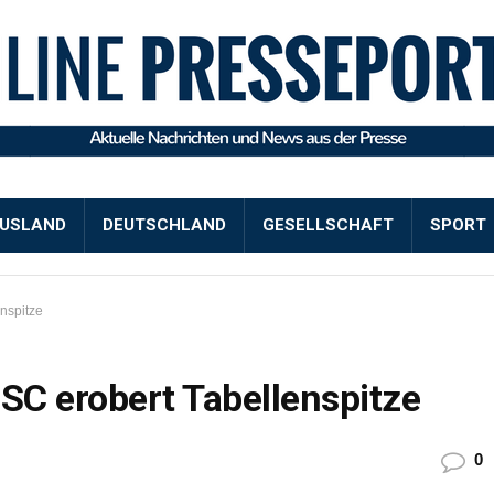
USLAND
DEUTSCHLAND
GESELLSCHAFT
SPORT
nspitze
BSC erobert Tabellenspitze
0