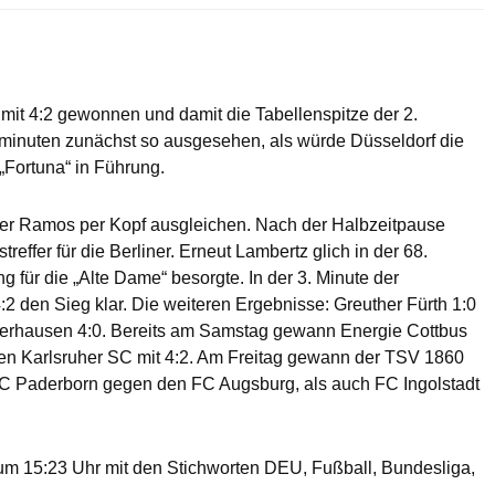
mit 4:2 gewonnen und damit die Tabellenspitze der 2.
lminuten zunächst so ausgesehen, als würde Düsseldorf die
 „Fortuna“ in Führung.
aner Ramos per Kopf ausgleichen. Nach der Halbzeitpause
effer für die Berliner. Erneut Lambertz glich in der 68.
 für die „Alte Dame“ besorgte. In der 3. Minute der
 den Sieg klar. Die weiteren Ergebnisse: Greuther Fürth 1:0
berhausen 4:0. Bereits am Samstag gewann Energie Cottbus
den Karlsruher SC mit 4:2. Am Freitag gewann der TSV 1860
C Paderborn gegen den FC Augsburg, als auch FC Ingolstadt
m 15:23 Uhr mit den Stichworten DEU, Fußball, Bundesliga,