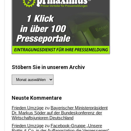
Stöbern Sie in unserem Archiv
Stöbern
Sie
in
unserem
Archiv
Neuste Kommentare
Frieden Umzüge
zu
Bayerischer Ministerpräsident
Dr. Markus Söder auf der Bundeskonferenz der
Wirtschaftsjunioren Deutschland
Frieden Umzüge
zu
Facebook-Gruppe „Unsere
Rottis & Co, in der Auffangstation die Vergessenen“