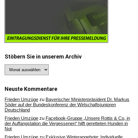
Stöbern Sie in unserem Archiv
Stöbern
Sie
in
unserem
Archiv
Neuste Kommentare
Frieden Umzüge
zu
Bayerischer Ministerpräsident Dr. Markus
Söder auf der Bundeskonferenz der Wirtschaftsjunioren
Deutschland
Frieden Umzüge
zu
Facebook-Gruppe „Unsere Rottis & Co, in
der Auffangstation die Vergessenen“ hilft geretteten Hunden in
Not
Frieden Umzüge
zu
Exklusive Winterangebote: Individuelle