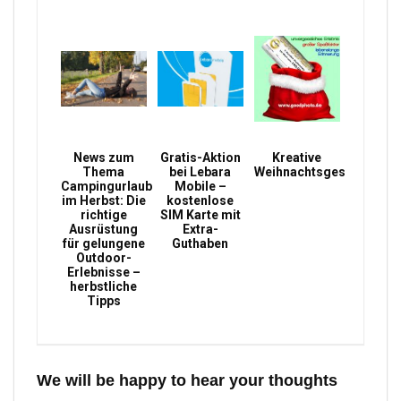
News zum
Gratis-Aktion
Kreative
Thema
bei Lebara
Weihnachtsgeschenke
Campingurlaub
Mobile –
im Herbst: Die
kostenlose
richtige
SIM Karte mit
Ausrüstung
Extra-
für gelungene
Guthaben
Outdoor-
Erlebnisse –
herbstliche
Tipps
We will be happy to hear your thoughts