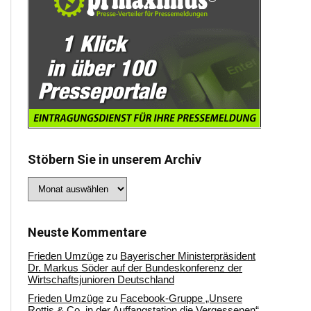
Stöbern Sie in unserem Archiv
Stöbern
Sie
in
unserem
Archiv
Neuste Kommentare
Frieden Umzüge
zu
Bayerischer Ministerpräsident
Dr. Markus Söder auf der Bundeskonferenz der
Wirtschaftsjunioren Deutschland
Frieden Umzüge
zu
Facebook-Gruppe „Unsere
Rottis & Co, in der Auffangstation die Vergessenen“