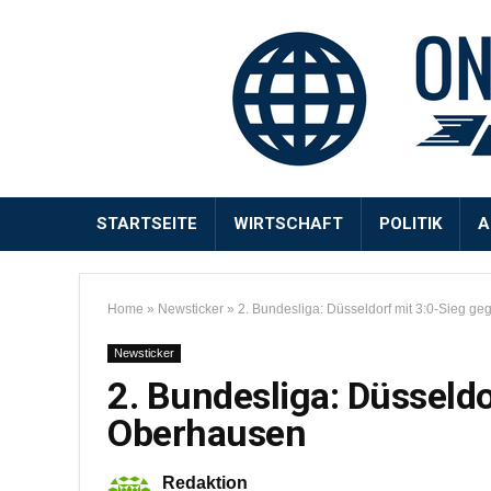
STARTSEITE
WIRTSCHAFT
POLITIK
A
Home
»
Newsticker
»
2. Bundesliga: Düsseldorf mit 3:0-Sieg g
Newsticker
2. Bundesliga: Düsseld
Oberhausen
Redaktion