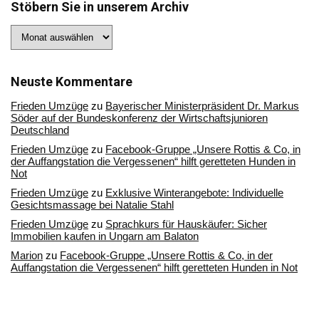
Stöbern Sie in unserem Archiv
Stöbern
Sie
in
unserem
Archiv
Neuste Kommentare
Frieden Umzüge
zu
Bayerischer Ministerpräsident Dr. Markus
Söder auf der Bundeskonferenz der Wirtschaftsjunioren
Deutschland
Frieden Umzüge
zu
Facebook-Gruppe „Unsere Rottis & Co, in
der Auffangstation die Vergessenen“ hilft geretteten Hunden in
Not
Frieden Umzüge
zu
Exklusive Winterangebote: Individuelle
Gesichtsmassage bei Natalie Stahl
Frieden Umzüge
zu
Sprachkurs für Hauskäufer: Sicher
Immobilien kaufen in Ungarn am Balaton
Marion
zu
Facebook-Gruppe „Unsere Rottis & Co, in der
Auffangstation die Vergessenen“ hilft geretteten Hunden in Not