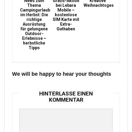
News zum
Gratis-Aktion
Kreative
Thema
bei Lebara
Weihnachtsgeschenke
Campingurlaub
Mobile –
im Herbst: Die
kostenlose
richtige
SIM Karte mit
Ausrüstung
Extra-
für gelungene
Guthaben
Outdoor-
Erlebnisse –
herbstliche
Tipps
We will be happy to hear your thoughts
HINTERLASSE EINEN
KOMMENTAR