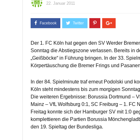
22. Januar 2011
Der 1. FC Köln hat gegen den SV Werder Bremen
Sonntag die Abstiegszone verlassen. Bereits in d
„Geißböcke“ in Führung bringen. In der 33. Spie
Körpertäuschung die Bremer Frings und Pasanen
In der 84. Spielminute traf erneut Podolski und k
Köln steht mindestens bis zum morgigen Sonntag a
Die weiteren Ergebnisse: Borussia Dortmund – Vf
Mainz – VfL Wolfsburg 0:1, SC Freiburg – 1. FC 
Freitag konnte sich der Hamburger SV mit 1:0 ge
komplettieren die Partien Borussia Mönchenglad
den 19. Spieltag der Bundesliga.