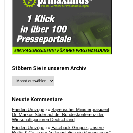
Stöbern Sie in unserem Archiv
Stöbern
Sie
in
unserem
Archiv
Neuste Kommentare
Frieden Umzüge
zu
Bayerischer Ministerpräsident
Dr. Markus Söder auf der Bundeskonferenz der
Wirtschaftsjunioren Deutschland
Frieden Umzüge
zu
Facebook-Gruppe „Unsere
Rottis & Co, in der Auffangstation die Vergessenen“