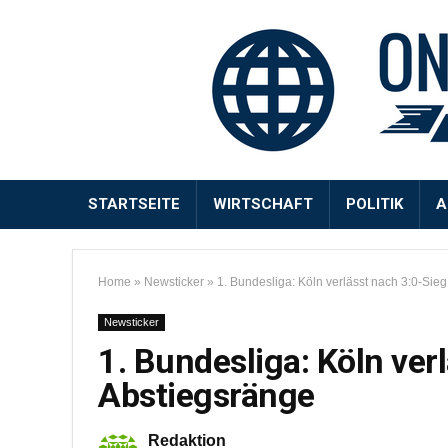
STARTSEITE
WIRTSCHAFT
POLITIK
A
Home
»
Newsticker
»
1. Bundesliga: Köln verlässt nach 3:0-Sieg
Newsticker
1. Bundesliga: Köln ver
Abstiegsränge
Redaktion