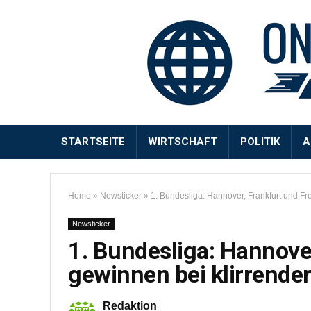
STARTSEITE
WIRTSCHAFT
POLITIK
A
Home
»
Newsticker
»
1. Bundesliga: Hannover, Frankfurt und Fr
Newsticker
1. Bundesliga: Hannove
gewinnen bei klirrender
Redaktion