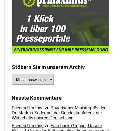
Stöbern Sie in unserem Archiv
Stöbern
Sie
in
unserem
Archiv
Neuste Kommentare
Frieden Umzüge
zu
Bayerischer Ministerpräsident
Dr. Markus Söder auf der Bundeskonferenz der
Wirtschaftsjunioren Deutschland
Frieden Umzüge
zu
Facebook-Gruppe „Unsere
Rottis & Co, in der Auffangstation die Vergessenen“