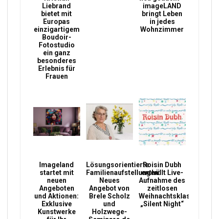
Liebrand
imageLAND
bietet mit
bringt Leben
Europas
in jedes
einzigartigem
Wohnzimmer
Boudoir-
Fotostudio
ein ganz
besonderes
Erlebnis für
Frauen
Imageland
Lösungsorientierte
Roisin Dubh
startet mit
Familienaufstellungen:
enthüllt Live-
neuen
Neues
Aufnahme des
Angeboten
Angebot von
zeitlosen
und Aktionen:
Brele Scholz
Weihnachtsklassikers
Exklusive
und
„Silent Night“
Kunstwerke
Holzwege-