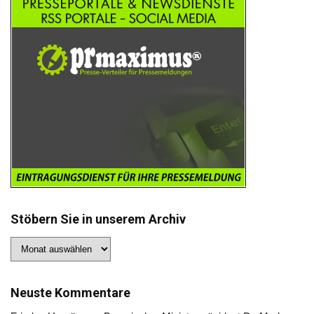
Stöbern Sie in unserem Archiv
Stöbern
Sie
in
unserem
Archiv
Neuste Kommentare