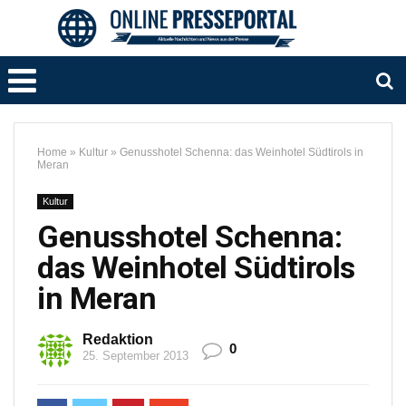
Home
»
Kultur
»
Genusshotel Schenna: das Weinhotel Südtirols in
Meran
Kultur
Genusshotel Schenna:
das Weinhotel Südtirols
in Meran
Redaktion
0
25. September 2013