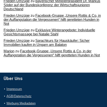
Frieden Umzüge
zu
Bayerischer Ministerpräsident Dr. Markus
Söder auf der Bundeskonferenz der Wirtschaftsjunioren
Deutschland
Frieden Umzüge
zu
Facebook-Gruppe „Unsere Rottis & Co, in
der Auffangstation die Vergessenen“ hilft geretteten Hunden in
Not
Frieden Umzüge
zu
Exklusive Winterangebote: Individuelle
Gesichtsmassage bei Natalie Stahl
Frieden Umzüge
zu
Sprachkurs für Hauskäufer: Sicher
Immobilien kaufen in Ungarn am Balaton
Marion
zu
Facebook-Gruppe „Unsere Rottis & Co, in der
Auffangstation die Vergessenen“ hilft geretteten Hunden in Not
Über Uns
Impressum
AGB/Datenschutz
Werbung Mediadaten