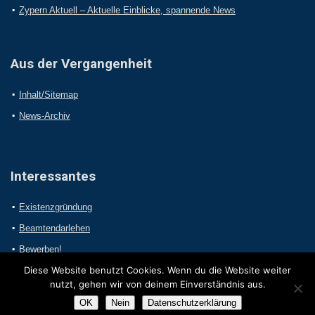
Zypern Aktuell – Aktuelle Einblicke, spannende News
Aus der Vergangenheit
Inhalt/Sitemap
News-Archiv
Interessantes
Existenzgründung
Beamtendarlehen
Bewerben!
Diese Website benutzt Cookies. Wenn du die Website weiter
nutzt, gehen wir von deinem Einverständnis aus.
OK
Nein
Datenschutzerklärung
2017 Online-Presseportal.com. Alle Rechte vorbehalten.