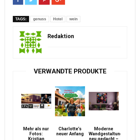
TAGS:
genuss
Hotel
wein
Redaktion
VERWANDTE PRODUKTE
Mehr als nur
Charlotte’s
Moderne
Fotos:
neuer Anfang
Wandgestaltung
Kristian
neu gedacht –