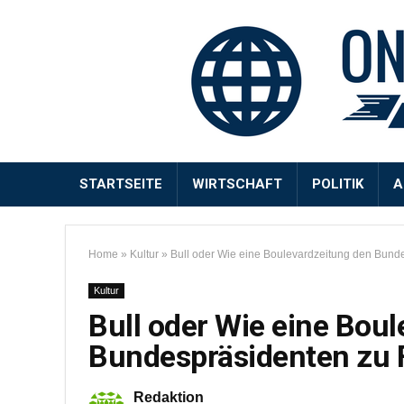
STARTSEITE
WIRTSCHAFT
POLITIK
A
Home
»
Kultur
»
Bull oder Wie eine Boulevardzeitung den Bunde
Kultur
Bull oder Wie eine Bou
Bundespräsidenten zu F
Redaktion