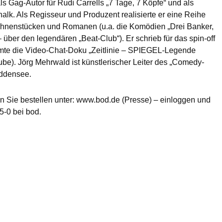
ls Gag-Autor für Rudi Carrells „7 Tage, 7 Köpfe“ und als
lk. Als Regisseur und Produzent realisierte er eine Reihe
hnenstücken und Romanen (u.a. die Komödien „Drei Banker,
 über den legendären „Beat-Club“). Er schrieb für das spin-off
lmte die Video-Chat-Doku „Zeitlinie – SPIEGEL-Legende
ube). Jörg Mehrwald ist künstlerischer Leiter des „Comedy-
Hiddensee.
n Sie bestellen unter: www.bod.de (Presse) – einloggen und
5-0 bei bod.