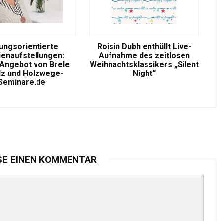
ungsorientierte
Roisin Dubh enthüllt Live-
ienaufstellungen:
Aufnahme des zeitlosen
Angebot von Brele
Weihnachtsklassikers „Silent
lz und Holzwege-
Night“
Seminare.de
SE EINEN KOMMENTAR