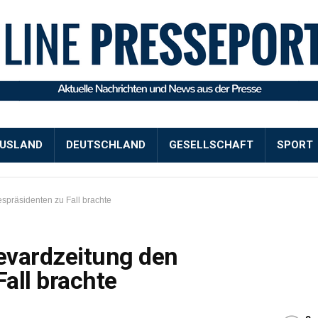
USLAND
DEUTSCHLAND
GESELLSCHAFT
SPORT
spräsidenten zu Fall brachte
levardzeitung den
all brachte