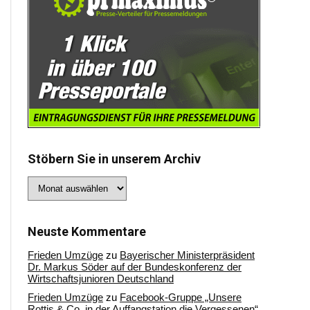
Stöbern Sie in unserem Archiv
Stöbern
Sie
in
unserem
Archiv
Neuste Kommentare
Frieden Umzüge
zu
Bayerischer Ministerpräsident
Dr. Markus Söder auf der Bundeskonferenz der
Wirtschaftsjunioren Deutschland
Frieden Umzüge
zu
Facebook-Gruppe „Unsere
Rottis & Co, in der Auffangstation die Vergessenen“