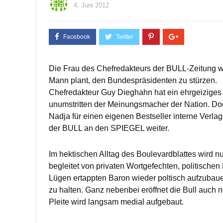
4. Juni 2012
Die Frau des Chefredakteurs der BULL-Zeitung wi
Mann plant, den Bundespräsidenten zu stürzen.
Chefredakteur Guy Dieghahn hat ein ehrgeiziges Z
unumstritten der Meinungsmacher der Nation. Doc
Nadja für einen eigenen Bestseller interne Verl
der BULL an den SPIEGEL weiter.
Im hektischen Alltag des Boulevardblattes wird 
begleitet von privaten Wortgefechten, politisc
Lügen ertappten Baron wieder poltisch aufzuba
zu halten. Ganz nebenbei eröffnet die Bull auch
Pleite wird langsam medial aufgebaut.