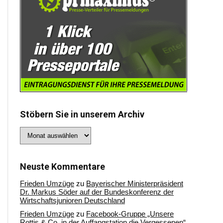
Stöbern Sie in unserem Archiv
Stöbern
Sie
in
unserem
Archiv
Neuste Kommentare
Frieden Umzüge
zu
Bayerischer Ministerpräsident
Dr. Markus Söder auf der Bundeskonferenz der
Wirtschaftsjunioren Deutschland
Frieden Umzüge
zu
Facebook-Gruppe „Unsere
Rottis & Co, in der Auffangstation die Vergessenen“