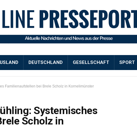
USLAND
DEUTSCHLAND
GESELLSCHAFT
SPORT
hes Familienaufstellen bei Brele Scholz in Kornelimünster
rühling: Systemisches
Brele Scholz in