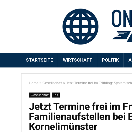
STARTSEITE
WIRTSCHAFT
POLITIK
A
Home
»
Gesellschaft
»
Jetzt Termine frei im Frühling: Systemisc
Gesellschaft
PR
Jetzt Termine frei im F
Familienaufstellen bei 
Kornelimünster