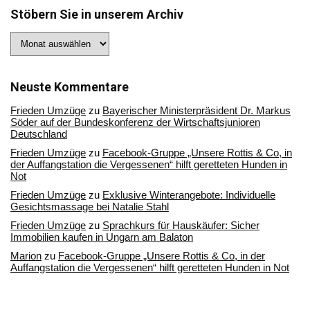
Stöbern Sie in unserem Archiv
Stöbern
Sie
in
unserem
Archiv
Neuste Kommentare
Frieden Umzüge
zu
Bayerischer Ministerpräsident Dr. Markus
Söder auf der Bundeskonferenz der Wirtschaftsjunioren
Deutschland
Frieden Umzüge
zu
Facebook-Gruppe „Unsere Rottis & Co, in
der Auffangstation die Vergessenen“ hilft geretteten Hunden in
Not
Frieden Umzüge
zu
Exklusive Winterangebote: Individuelle
Gesichtsmassage bei Natalie Stahl
Frieden Umzüge
zu
Sprachkurs für Hauskäufer: Sicher
Immobilien kaufen in Ungarn am Balaton
Marion
zu
Facebook-Gruppe „Unsere Rottis & Co, in der
Auffangstation die Vergessenen“ hilft geretteten Hunden in Not