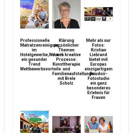
Professionelle
Klärung
Mehr als nur
Matratzenreinigung,
persönlicher
Fotos:
im
Themen
Kristian
Hotelgewerbe,Warum
durch kreative
Liebrand
ein gesunder
Prozesse:
bietet mit
Trend
Kunsttherapie
Europas
Wettbewerbsvorteile
und
einzigartigem
Familienaufstellungen
Boudoir-
mit Brele
Fotostudio
Scholz
ein ganz
besonderes
Erlebnis für
Frauen